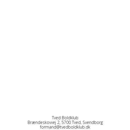
Tved Boldklub
Brændeskovvej 2, 5700 Tved, Svendborg
formand@tvedboldklub.dk