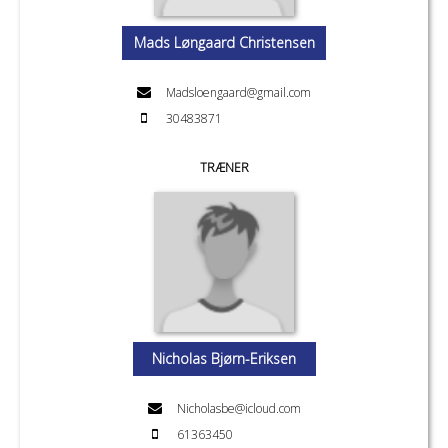
Mads Løngaard Christensen
Madsloengaard@gmail.com
30483871
TRÆNER
Nicholas Bjørn-Eriksen
Nicholasbe@icloud.com
61363450