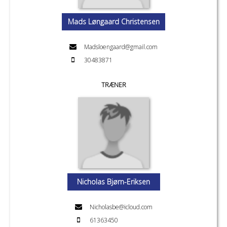
Mads Løngaard Christensen
Madsloengaard@gmail.com
30483871
TRÆNER
Nicholas Bjørn-Eriksen
Nicholasbe@icloud.com
61363450